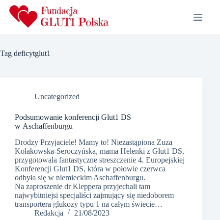
Przejdź
do
treści
Tag
deficytglut1
Uncategorized
Podsumowanie konferencji Glut1 DS
w Aschaffenburgu
Drodzy Przyjaciele! Mamy to! Niezastąpiona Zuza
Kołakowska-Seroczyńska, mama Helenki z Glut1 DS,
przygotowała fantastyczne streszczenie 4. Europejskiej
Konferencji Glut1 DS, która w połowie czerwca
odbyła się w niemieckim Aschaffenburgu.
Na zaproszenie dr Kleppera przyjechali tam
najwybitniejsi specjaliści zajmujący się niedoborem
transportera glukozy typu 1 na całym świecie…
Redakcja
21/08/2023